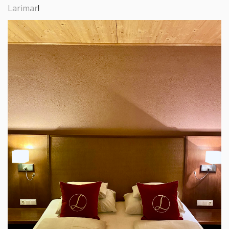
Larimar
! 