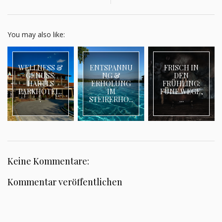
You may also like:
WELLNESS &
ENTSPANNU
FRISCH IN
GENUSS:
NG &
DEN
HARTLS
ERHOLUNG
FRÜHLING:
PARKHOTEL..
IM
FÜNF WEGE,
.
STEIRERHO...
...
Keine Kommentare:
Kommentar veröffentlichen