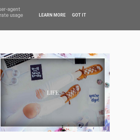
user-agent
erate usage
LEARN MORE
GOT IT
LIFE