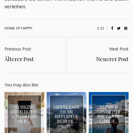
verleihen.
2
HOME OF HAPPY
Previous Post
Next Post
Älterer Post
Neuerer Post
You may also like:
WORKING
GIPFELZAUB
ALPINER
FROM HOME:
ER AM
LUXUS FÜR
5 TIPPS FÜR
RIFFLSPITZ:
DIE GANZE
DEN ...
DEIN PE...
FAMILIE...