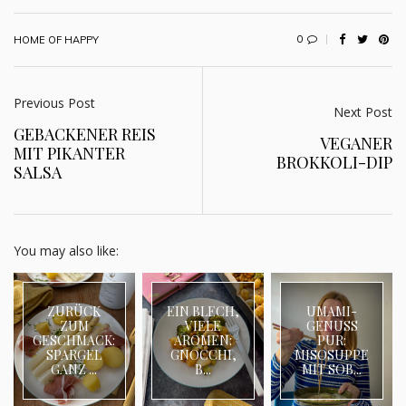
0
HOME OF HAPPY
Previous Post
Next Post
GEBACKENER REIS
VEGANER
MIT PIKANTER
BROKKOLI-DIP
SALSA
You may also like:
ZURÜCK
EIN BLECH,
UMAMI-
ZUM
VIELE
GENUSS
GESCHMACK:
AROMEN:
PUR:
SPARGEL
GNOCCHI,
MISOSUPPE
GANZ ...
B...
MIT SOB...