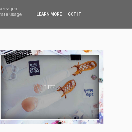
user-agent
erate usage
LEARN MORE
GOT IT
LIFE