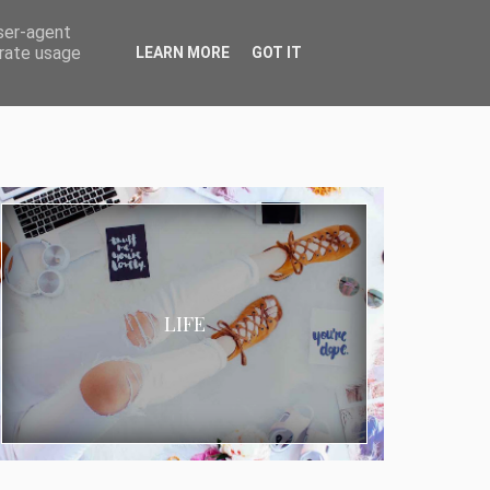
user-agent
erate usage
LEARN MORE
GOT IT
LIFE