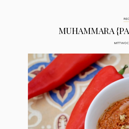
REC
MUHAMMARA {PA
MITTWOCH