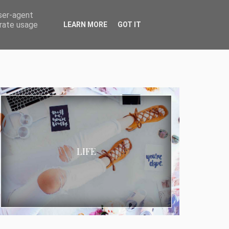
user-agent
erate usage
LEARN MORE
GOT IT
LIFE