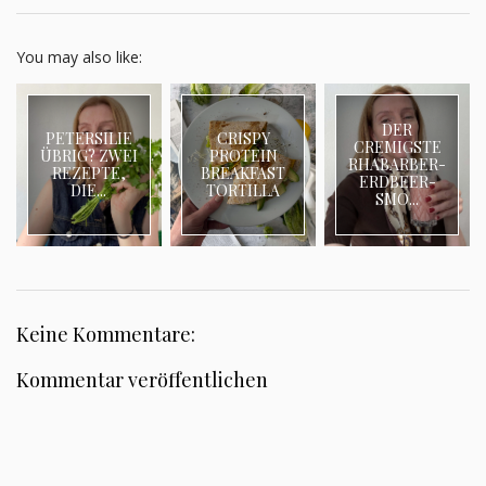
You may also like:
DER
PETERSILIE
CRISPY
CREMIGSTE
ÜBRIG? ZWEI
PROTEIN
RHABARBER-
REZEPTE,
BREAKFAST
ERDBEER-
DIE...
TORTILLA
SMO...
Keine Kommentare:
Kommentar veröffentlichen