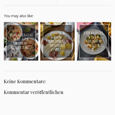
You may also like:
ZURÜCK
EIN BLECH,
TOM KHA GAI
ZUM
VIELE
WIE AUS
GESCHMACK:
AROMEN:
EINER
SPARGEL
GNOCCHI,
STREET KI...
GANZ ...
B...
Keine Kommentare:
Kommentar veröffentlichen