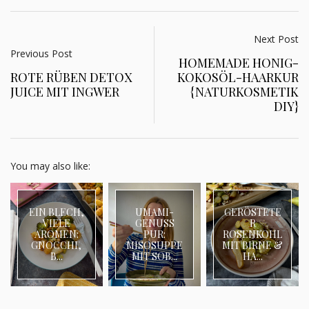
Next Post
Previous Post
HOMEMADE HONIG-
ROTE RÜBEN DETOX
KOKOSÖL-HAARKUR
JUICE MIT INGWER
{NATURKOSMETIK
DIY}
You may also like:
EIN BLECH,
UMAMI-
GERÖSTETE
VIELE
GENUSS
R
AROMEN:
PUR:
ROSENKOHL
GNOCCHI,
MISOSUPPE
MIT BIRNE &
B...
MIT SOB...
HA...