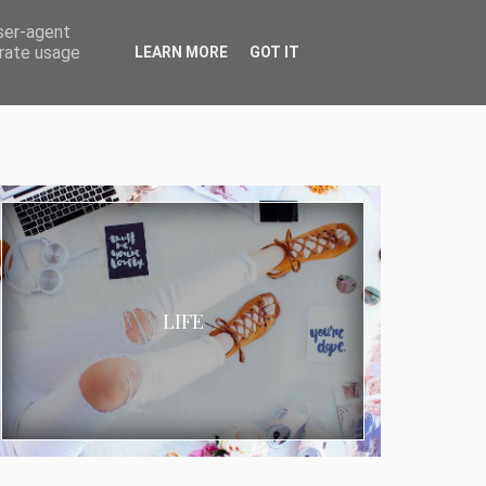
user-agent
erate usage
LEARN MORE
GOT IT
LIFE