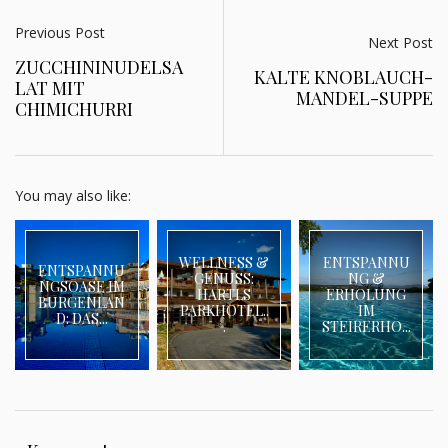
Previous Post
Next Post
ZUCCHININUDELSA
KALTE KNOBLAUCH-
LAT MIT
MANDEL-SUPPE
CHIMICHURRI
You may also like:
WELLNESS &
ENTSPANNU
ENTSPANNU
GENUSS:
NG &
NGSOASE IM
HARTLS
ERHOLUNG
BURGENLAN
PARKHOTEL..
IM
D: DAS...
.
STEIRERHO...