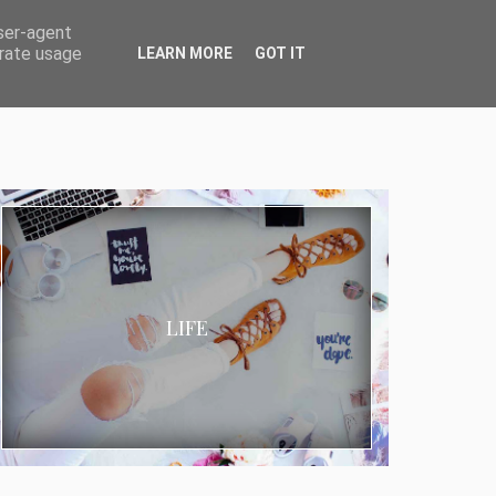
user-agent
erate usage
LEARN MORE
GOT IT
LIFE