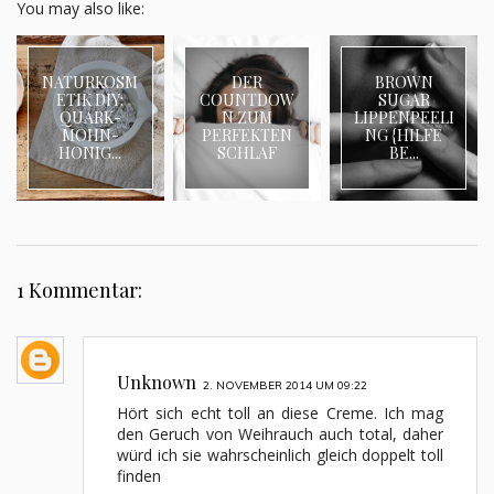
You may also like:
NATURKOSM
DER
BROWN
ETIK DIY:
COUNTDOW
SUGAR
QUARK-
N ZUM
LIPPENPEELI
MOHN-
PERFEKTEN
NG {HILFE
HONIG...
SCHLAF
BE...
1 Kommentar:
Unknown
2. NOVEMBER 2014 UM 09:22
Hört sich echt toll an diese Creme. Ich mag
den Geruch von Weihrauch auch total, daher
würd ich sie wahrscheinlich gleich doppelt toll
finden