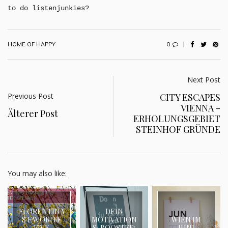
to do listenjunkies?
0
HOME OF HAPPY
Next Post
Previous Post
CITY ESCAPES
VIENNA -
Älterer Post
ERHOLUNGSGEBIET
STEINHOF GRÜNDE
You may also like:
FLORENTINA
DEIN
S FAVORITE
MOTIVATION
WIEN IM
FIVE
S-BOOSTER:
JUNI