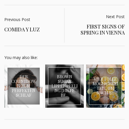
Next Post
Previous Post
FIRST SIGNS OF
COMIDA Y LUZ
SPRING IN VIENNA
You may also like:
DER
BROWN
VIER TOLLE
COUNTDOW
SUGAR
MÖGLICHKEI
N ZUM
LIPPENPEELI
TEN, UM
PERFEKTEN
NG {HILFE
NACH E...
SCHLAF
BE...