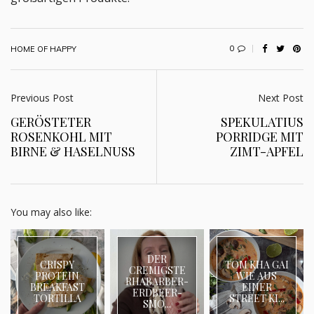
0
HOME OF HAPPY
Previous Post
Next Post
GERÖSTETER
SPEKULATIUS
ROSENKOHL MIT
PORRIDGE MIT
BIRNE & HASELNUSS
ZIMT-APFEL
You may also like:
DER
CRISPY
TOM KHA GAI
CREMIGSTE
PROTEIN
WIE AUS
RHABARBER-
BREAKFAST
EINER
ERDBEER-
TORTILLA
STREET KI...
SMO...