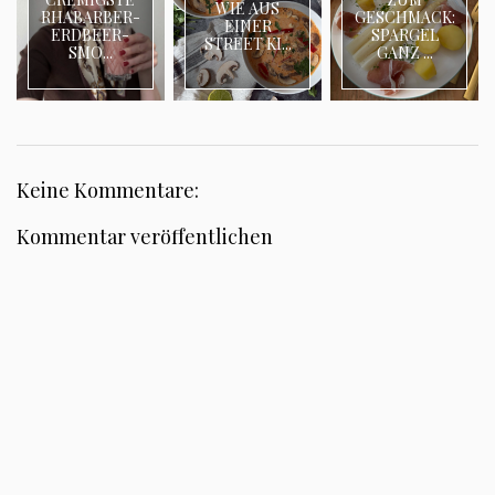
WIE AUS
RHABARBER-
GESCHMACK:
EINER
ERDBEER-
SPARGEL
STREET KI...
SMO...
GANZ ...
Keine Kommentare:
Kommentar veröffentlichen