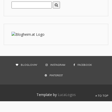
BLOGLOVIN'
INSTAGRAM
FACEBOOK
PINTEREST
Template by
LucaLogos
TO TOP