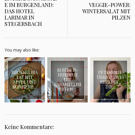
E IM BURGENLAND:
VEGGIE-POWER:
DAS HOTEL
WINTERSALAT MIT
LARIMAR IN
PILZEN
STEGERSBACH
You may also like:
BOHNEN-
BROKKOLISA
PETERSILIE
HUMMUS
LAT MIT
ÜBRIG? ZWEI
MIT
APFEL UND
REZEPTE,
KARAMELLISI
SONNENB...
DIE...
ERTEN ...
Keine Kommentare: