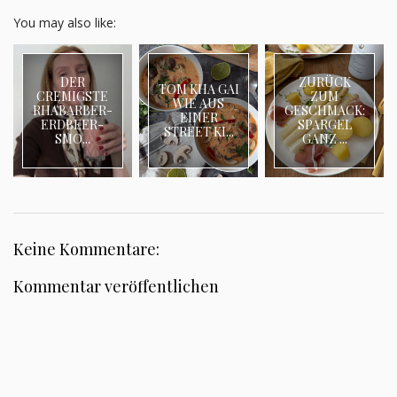
You may also like:
DER
ZURÜCK
TOM KHA GAI
CREMIGSTE
ZUM
WIE AUS
RHABARBER-
GESCHMACK:
EINER
ERDBEER-
SPARGEL
STREET KI...
SMO...
GANZ ...
Keine Kommentare:
Kommentar veröffentlichen