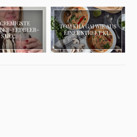
 CREMIGSTE
TOM KHA GAI WIE AUS
BER-ERDBEER-
EINER STREET KI...
SMO...