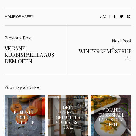
0
HOME OF HAPPY
Previous Post
Next Post
VEGANE
WINTERGEMÜSESUP
KÜRBISPAELLA AUS
PE
DEM OFEN
You may also like:
DEIN
VEGANE
PUMPKIN-
PERFEKT
KÜRBISPAEL
SPICE
GEFÜLLTER
LA AUS DEM
APERITIF
VORRATSSC
OFEN
HRA...