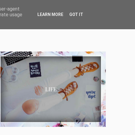
user-agent
erate usage
LEARN MORE
GOT IT
LIFE