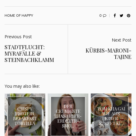
0
HOME OF HAPPY
Previous Post
Next Post
STADTFLUCHT:
KÜRBIS-MARONI-
MYRAFÄLLE &
TAJINE
STEINBACHKLAMM
You may also like:
DER
CRISPY
TOM KHA GAI
CREMIGSTE
PROTEIN
WIE AUS
RHABARBER-
BREAKFAST
EINER
ERDBEER-
TORTILLA
STREET KI...
SMO...