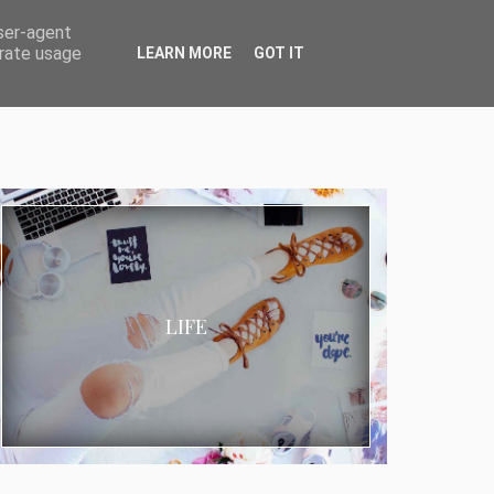
user-agent
erate usage
LEARN MORE
GOT IT
LIFE