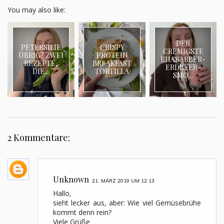
You may also like:
DER
PETERSILIE
CRISPY
CREMIGSTE
ÜBRIG? ZWEI
PROTEIN
RHABARBER-
REZEPTE,
BREAKFAST
ERDBEER-
DIE...
TORTILLA
SMO...
2 Kommentare:
Unknown
21. MÄRZ 2019 UM 12:13
Hallo,
sieht lecker aus, aber: Wie viel Gemüsebrühe
kommt denn rein?
Viele Grüße