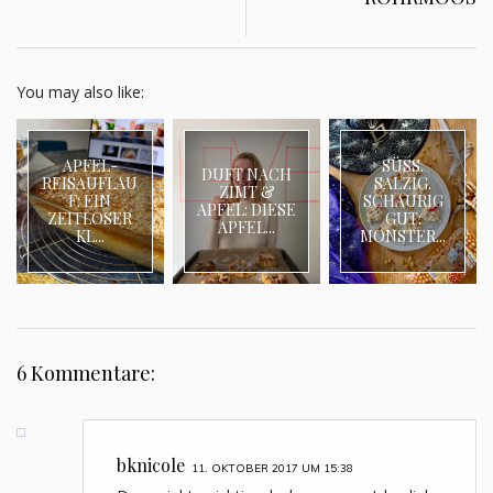
You may also like:
APFEL-
SÜSS.
DUFT NACH
REISAUFLAU
SALZIG.
ZIMT &
F: EIN
SCHAURIG
APFEL: DIESE
ZEITLOSER
GUT:
APFEL...
KL...
MONSTER...
6 Kommentare:
bknicole
11. OKTOBER 2017 UM 15:38