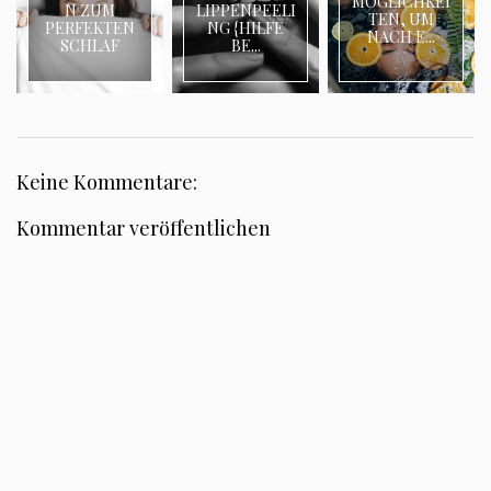
MÖGLICHKEI
N ZUM
LIPPENPEELI
TEN, UM
PERFEKTEN
NG {HILFE
NACH E...
SCHLAF
BE...
Keine Kommentare:
Kommentar veröffentlichen