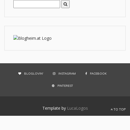
BLOGLOVIN'
INSTAGRAM
FACEBOOK
PINTEREST
Template by
LucaLogos
TO TOP