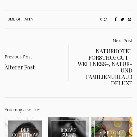
0
HOME OF HAPPY
Next Post
NATURHOTEL
Previous Post
FORSTHOFGUT -
WELLNESS-, NATUR-
Älterer Post
UND
FAMILIENURLAUB
DELUXE
You may also like:
DER
BROWN
VIER TOLLE
COUNTDOW
SUGAR