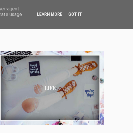
user-agent
erate usage
LEARN MORE
GOT IT
LIFE