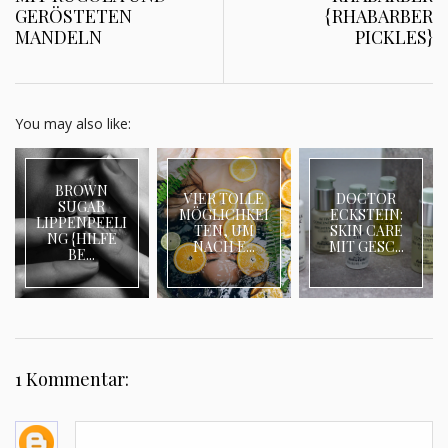
GERÖSTETEN
{RHABARBER
MANDELN
PICKLES}
You may also like:
BROWN
VIER TOLLE
DOCTOR
SUGAR
MÖGLICHKEI
ECKSTEIN:
LIPPENPEELI
TEN, UM
SKIN CARE
NG {HILFE
NACH E...
MIT GESC...
BE...
1 Kommentar: