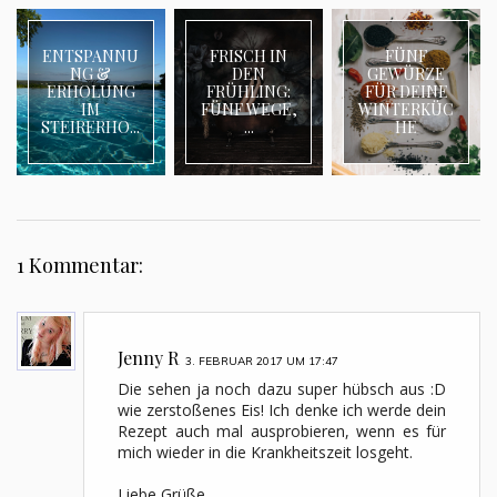
ENTSPANNU
FRISCH IN
FÜNF
NG &
DEN
GEWÜRZE
ERHOLUNG
FRÜHLING:
FÜR DEINE
IM
FÜNF WEGE,
WINTERKÜC
STEIRERHO...
...
HE
1 Kommentar:
Jenny R
3. FEBRUAR 2017 UM 17:47
Die sehen ja noch dazu super hübsch aus :D
wie zerstoßenes Eis! Ich denke ich werde dein
Rezept auch mal ausprobieren, wenn es für
mich wieder in die Krankheitszeit losgeht.
Liebe Grüße,