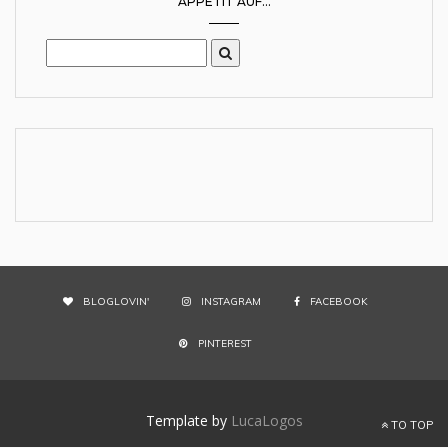
APPETIT AUF...
BLOGLOVIN'
INSTAGRAM
FACEBOOK
PINTEREST
Template by
LucaLogos
TO TOP