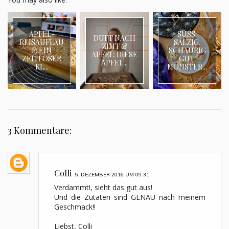
APFEL-
SÜSS.
DUFT NACH
REISAUFLAU
SALZIG.
ZIMT &
F: EIN
SCHAURIG
APFEL: DIESE
ZEITLOSER
GUT:
APFEL...
KL...
MONSTER...
3 Kommentare:
Colli
5. DEZEMBER 2016 UM 09:31
Verdammt!, sieht das gut aus!
Und die Zutaten sind GENAU nach meinem
Geschmack!!
Liebst, Colli