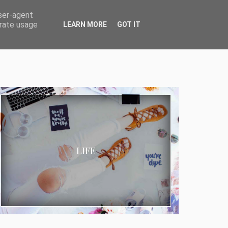
user-agent
erate usage
LEARN MORE
GOT IT
LIFE