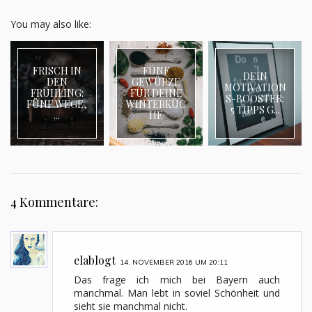
You may also like:
FRISCH IN
FÜNF
DEIN
DEN
GEWÜRZE
MOTIVATION
FRÜHLING:
FÜR DEINE
S-BOOSTER:
FÜNF WEGE,
WINTERKÜC
5 TIPPS G...
...
HE
4 Kommentare:
elablogt
14. NOVEMBER 2016 UM 20:11
Das frage ich mich bei Bayern auch
manchmal. Man lebt in soviel Schönheit und
sieht sie manchmal nicht.