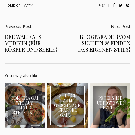
4
HOME OF HAPPY
Previous Post
Next Post
DER WALD ALS
BLOGPARADE: {VOM
MEDIZIN {FÜR
SUCHEN & FINDEN
KÖRPER UND SEELE}
DES EIGENEN STILS}
You may also like:
ZURÜCK
TOM KHA GAI
PETERSILIE
ZUM
WIE AUS
ÜBRIG? ZWEI
GESCHMACK:
EINER
REZEPTE,
SPARGEL
STREET KI...
DIE...
GANZ ...