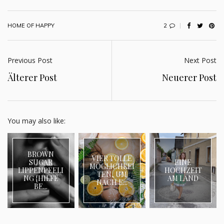
2
HOME OF HAPPY
Previous Post
Next Post
Älterer Post
Neuerer Post
You may also like:
BROWN
VIER TOLLE
SUGAR
EINE
MÖGLICHKEI
LIPPENPEELI
HOCHZEIT
TEN, UM
NG {HILFE
AM LAND
NACH E...
BE...