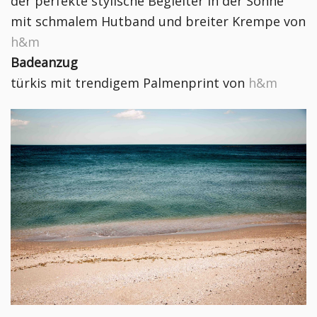
der perfekte stylische Begleiter in der Sonne
m
it schmalem Hutband und breiter Krempe v
on
h&m
Badeanzug
türkis mit trendigem Palmenprint von
h&m