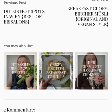
Previous Post
BREAKFAST GLORY:
DIE EIS HOT SPOTS
BIRCHER MÜSLI
IN WIEN {BEST OF
{ORIGINAL AND
EISSALONS}
VEGAN STYLE}
You may also like:
DER
PETERSILIE
CRISPY
CREMIGSTE
ÜBRIG? ZWEI
PROTEIN
RHABARBER-
REZEPTE,
BREAKFAST
ERDBEER-
DIE...
TORTILLA
SMO...
2 Kommentare: