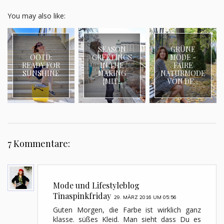
You may also like:
SEASON
GRÜNE
OOTD:
GREETINGS
MODE -
READY FOR
IN THE
FAIRE
SUNSHINE
MAKING
NATURMODE
{MIT...
VON DE...
7 Kommentare:
Mode und Lifestyleblog
Tinaspinkfriday
29. MÄRZ 2016 UM 05:56
Guten Morgen, die Farbe ist wirklich ganz
klasse. süßes Kleid. Man sieht dass Du es