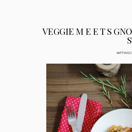
VEGGIE M E E T S GN
MITTWOCH