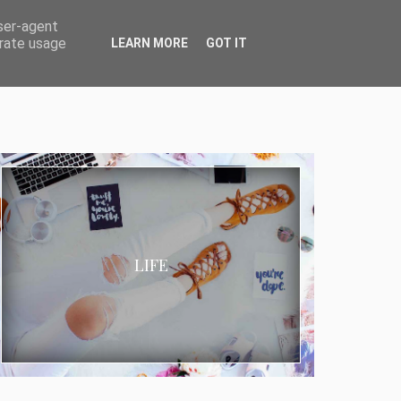
user-agent
erate usage
LEARN MORE
GOT IT
LIFE