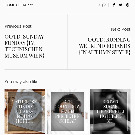
4
HOME OF HAPPY
Previous Post
Next Post
OOTD: SUNDAY
OOTD: RUNNING
FUNDAY {IM
WEEKEND ERRANDS
TECHNISCHEN
{IN AUTUMN STYLE}
MUSEUM WIEN}
You may also like:
NATURKOSM
DER
BROWN
ETIK DIY:
COUNTDOW
SUGAR
QUARK-
N ZUM
LIPPENPEELI
MOHN-
PERFEKTEN
NG {HILFE
HONIG...
SCHLAF
BE...