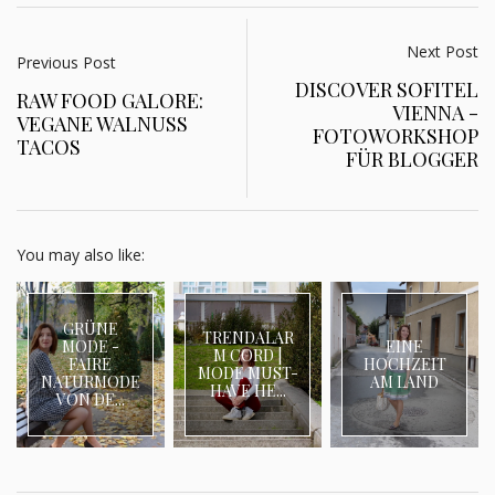
Next Post
Previous Post
DISCOVER SOFITEL
RAW FOOD GALORE:
VIENNA -
VEGANE WALNUSS
FOTOWORKSHOP
TACOS
FÜR BLOGGER
You may also like:
GRÜNE
TRENDALAR
MODE -
EINE
M CORD |
FAIRE
HOCHZEIT
MODE MUST-
NATURMODE
AM LAND
HAVE HE...
VON DE...