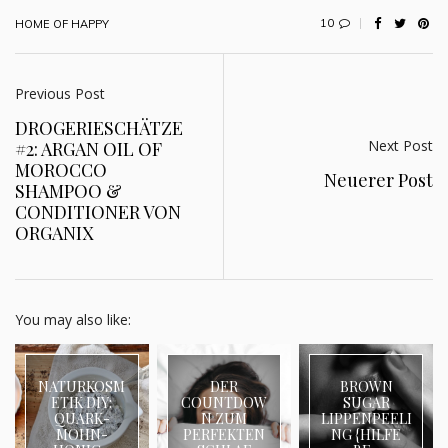
10
HOME OF HAPPY
Previous Post
DROGERIESCHÄTZE
Next Post
#2: ARGAN OIL OF
MOROCCO
Neuerer Post
SHAMPOO &
CONDITIONER VON
ORGANIX
You may also like:
NATURKOSM
DER
BROWN
ETIK DIY:
COUNTDOW
SUGAR
QUARK-
N ZUM
LIPPENPEELI
MOHN-
PERFEKTEN
NG {HILFE