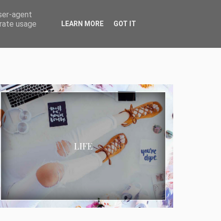
user-agent
erate usage
LEARN MORE
GOT IT
LIFE