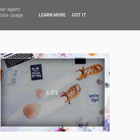
user-agent
erate usage
LEARN MORE
GOT IT
LIFE