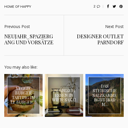
2
HOME OF HAPPY
Previous Post
Next Post
NEUJAHR_SPAZIERG
DESIGNER OUTLET
ANG UND VORSÄTZE
PARNDORF
You may also like:
DAS
VEGGIE
JAPANISCH
STEIRISCHE
BURGER
ESSEN IN
SALZKAMME
TASTING IM
WIEN: SAKAI
RGUT {BAD
LE BURGER ...
M...