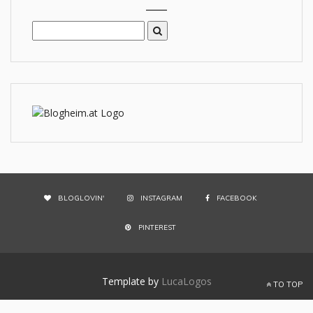
BLOGLOVIN'
INSTAGRAM
FACEBOOK
PINTEREST
Template by
LucaLogos
TO TOP