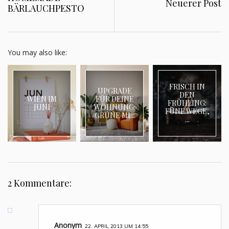
Neuerer Post
BÄRLAUCHPESTO
You may also like:
FRISCH IN
UPGRADE
DEN
WIEN IM
FÜR DEINE
FRÜHLING:
JUNI
WOHNUNG:
FÜNF WEGE,
GRÜNE MI...
...
2 Kommentare:
Anonym
22. APRIL 2013 UM 14:55