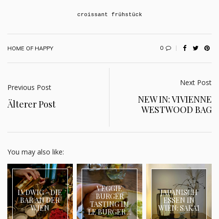
croissant frühstück
0
HOME OF HAPPY
Next Post
Previous Post
NEW IN: VIVIENNE
Älterer Post
WESTWOOD BAG
You may also like:
VEGGIE
LVDWIG - DIE
JAPANISCH
BURGER
BAR AN DER
ESSEN IN
TASTING IM
WIEN
WIEN: SAKAI
LE BURGER ...