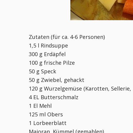
Zutaten (für ca. 4-6 Personen)
1,5 l Rindsuppe
300 g Erdäpfel
100 g frische Pilze
50 g Speck
50 g Zwiebel, gehackt
120 g Wurzelgemüse (Karotten, Sellerie, 
4 EL Butterschmalz
1 El Mehl
125 ml Obers
1 Lorbeerblatt
Majoran, Kümmel (gemahlen)