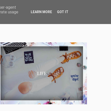
user-agent
erate usage
LEARN MORE
GOT IT
LIFE