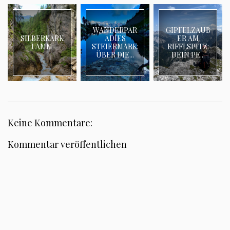
WANDERPAR
GIPFELZAUB
SILBERKARK
ADIES
ER AM
LAMM
STEIERMARK:
RIFFLSPITZ:
ÜBER DIE...
DEIN PE...
Keine Kommentare:
Kommentar veröffentlichen