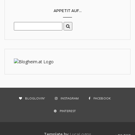
APPETIT AUF...
BLOGLOVIN'
INSTAGRAM
FACEBOOK
PINTEREST
Template by
LucaLogos